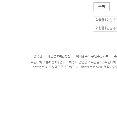
목록
다음글 |
연월 총학
이전글 |
연월 총학
이용약관
개인정보취급방침
이메일주소 무단수집거부
주
수원대학교 총학생회 | 경기도 화성시 봉담읍 와우안길 17 수원대학교 학생회관 2
Copyright ⓒ 수원대학교 총학생회 All rights reserved. 제작