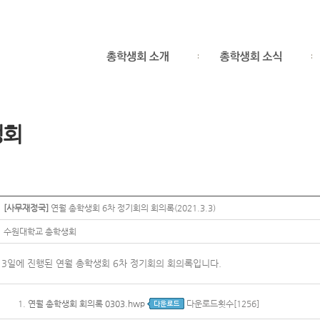
생회
[사무재정국]
연월 총학생회 6차 정기회의 회의록(2021.3.3)
수원대학교 총학생회
월 3일에 진행된 연월 총학생회 6차 정기회의 회의록입니다.
1.
연월 총학생회 회의록 0303.hwp
다운로드횟수[1256]