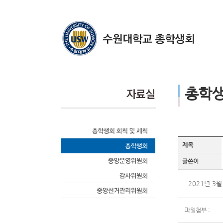
총학
제목
글쓴이
2021년 3
파일첨부 :